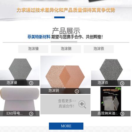
产品展示
菲美特新材料
期望与您携手合作、共创辉煌！
泡沫镍
泡沫铜
泡沫铁
泡沫镍
泡沫铁
泡沫铜
查看更多>>
真诚合作！
EMI导电...
高效纳米油...
MORE