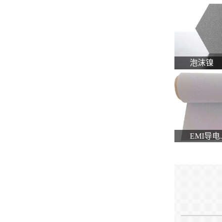
泡沫镍
EMI导电..