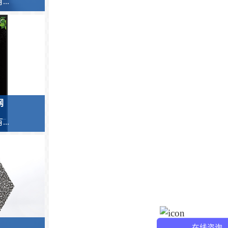
..
网
..
在线咨询