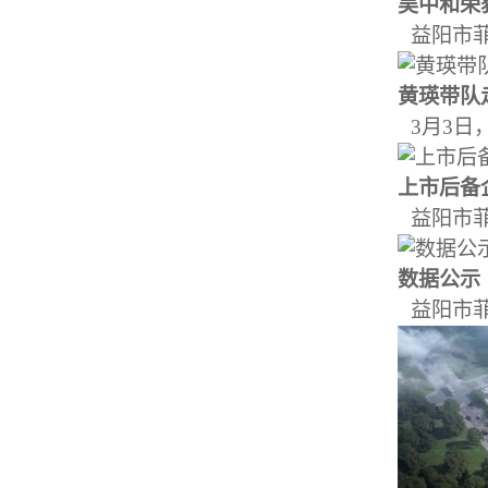
吴中和荣获
益阳市菲
黄瑛带队走
3月3日
上市后备企
益阳市菲
数据公示
益阳市菲