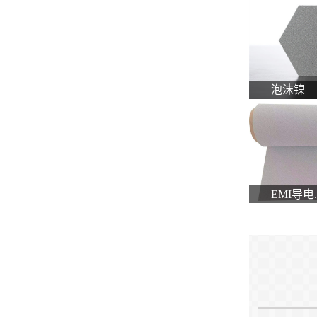
泡沫镍
EMI导电..