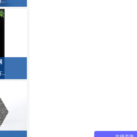
..
网
..
在线咨询