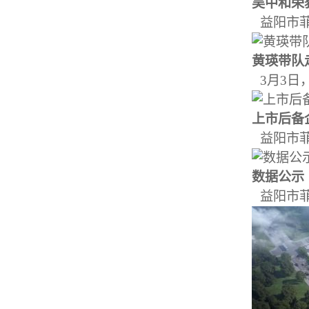
吴中和荣获
益阳市菲
黄瑛带队走
3月3日
上市后备企
益阳市菲
数据公示
益阳市菲