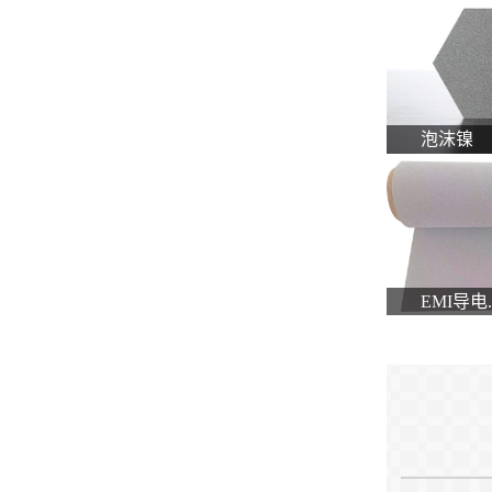
泡沫镍
EMI导电..