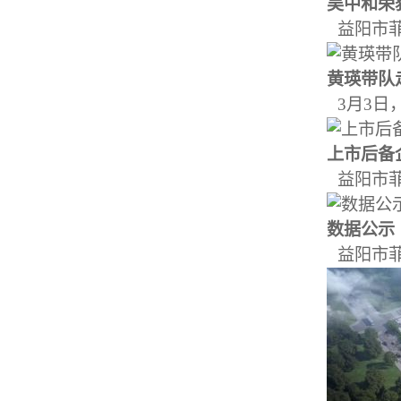
吴中和荣获
益阳市菲
黄瑛带队走
3月3日
上市后备企
益阳市菲
数据公示
益阳市菲