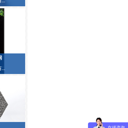
..
网
..
在线咨询