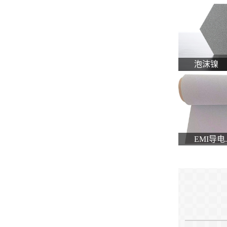
泡沫镍
EMI导电..