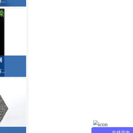
..
网
..
在线咨询