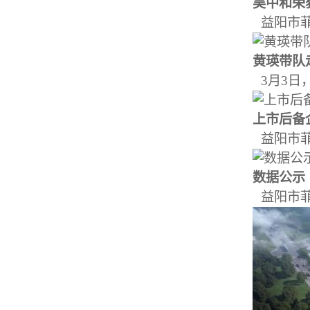
吴中和荣获
益阳市菲
黄瑛带队走
3月3日
上市后备企
益阳市菲
数据公示
益阳市菲